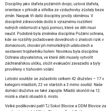
Disciplíny jako štafeta požárních dvojic, uzlová štafeta,
orientace v přírodě a střelba ze vzduchovky zůstaly beze
změn. Naopak tři další disciplíny prošly obměnou. V
disciplíně zdravověda došlo k výraznému rozšíření
nutných vědomostí a typů pomoci, které se děti musí
naučit. Podobně byla změněna disciplína Požární ochrana,
kde se rozšířily požadované dovednosti o znalosti rizik v
domácnosti, chování při mimořádných událostech a
sestavení trojúhelníku hoření. Novinkou byla disciplína
Ochrana obyvatelstva, ve které děti musely vytvořit
záchranářskou uličku, složit evakuační zavazadlo a byly
prověřeny v tísňovém volání.
Letošní soutěže se zúčastnilo celkem 42 družstev – 17 v
kategorii mladších, 22 ve starších a 3 mimo soutěž. Naše
domácí družstva se také zapojila. Mladší skončili na 12.
místě a starší obsadili 6. místo.
Velké poděkování patří TJ Sokol Blovice a DDM Blovice za