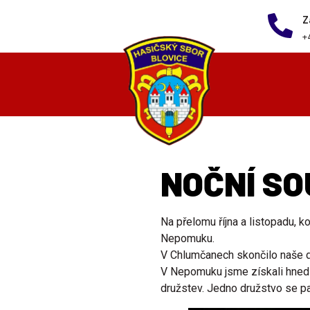
Z
+
NOČNÍ SO
Na přelomu října a listopadu, k
Nepomuku.
V Chlumčanech skončilo naše dr
V Nepomuku jsme získali hned d
družstev. Jedno družstvo se p