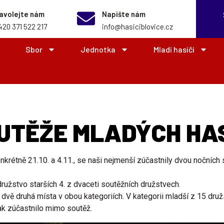
avolejte nám
Napište nám
420 371 522 217
info@hasiciblovice.cz
Sbor
Jednotka
Mladí hasiči
UTĚŽE MLADÝCH HA
onkrétně 21.10. a 4.11., se naši nejmenší zúčastnily dvou nočních
užstvo starších 4. z dvaceti soutěžních družstvech.
vě druhá místa v obou kategoriích. V kategorii mladší z 15 družs
ak zúčastnilo mimo soutěž.