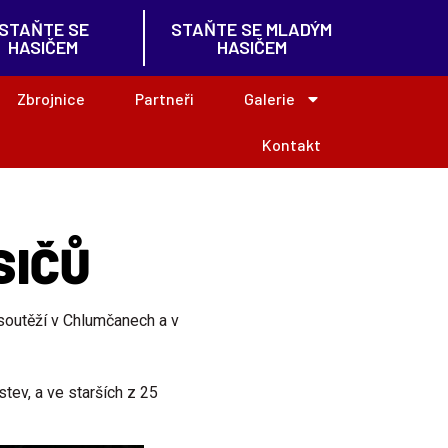
STAŇTE SE
STAŇTE SE MLADÝM
HASIČEM
HASIČEM
Zbrojnice
Partneři
Galerie
Kontakt
SIČŮ
 soutěží v Chlumčanech a v
tev, a ve starších z 25