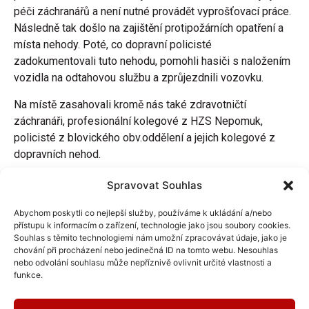
péči záchranářů a není nutné provádět vyprošťovací práce.
Následně tak došlo na zajištění protipožárních opatření a
místa nehody. Poté, co dopravní policisté
zadokumentovali tuto nehodu, pomohli hasiči s naložením
vozidla na odtahovou službu a zprůjezdnili vozovku.
Na místě zasahovali kromě nás také zdravotničtí
záchranáři, profesionální kolegové z HZS Nepomuk,
policisté z blovického obv.oddělení a jejich kolegové z
dopravních nehod.
Spravovat Souhlas
Abychom poskytli co nejlepší služby, používáme k ukládání a/nebo
Další aktuality
přístupu k informacím o zařízení, technologie jako jsou soubory cookies.
Souhlas s těmito technologiemi nám umožní zpracovávat údaje, jako je
chování při procházení nebo jedinečná ID na tomto webu. Nesouhlas
nebo odvolání souhlasu může nepříznivě ovlivnit určité vlastnosti a
funkce.