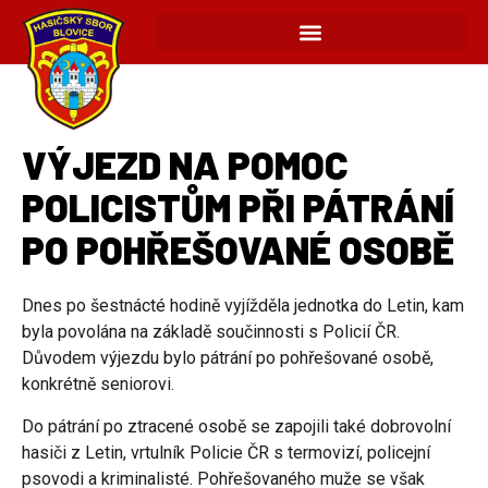
VÝJEZD NA POMOC
POLICISTŮM PŘI PÁTRÁNÍ
PO POHŘEŠOVANÉ OSOBĚ
Dnes po šestnácté hodině vyjížděla jednotka do Letin, kam
byla povolána na základě součinnosti s Policií ČR.
Důvodem výjezdu bylo pátrání po pohřešované osobě,
konkrétně seniorovi.
Do pátrání po ztracené osobě se zapojili také dobrovolní
hasiči z Letin, vrtulník Policie ČR s termovizí, policejní
psovodi a kriminalisté. Pohřešovaného muže se však